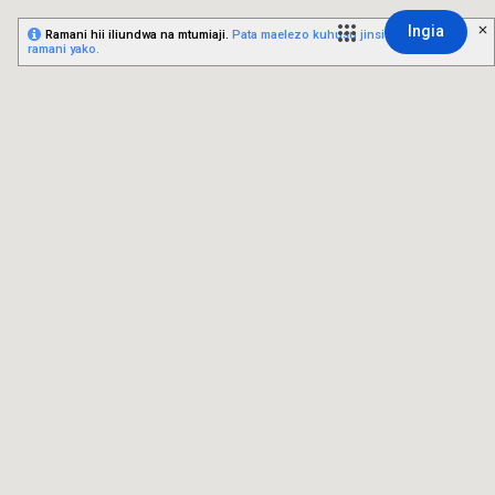
Ingia
Ramani hii iliundwa na mtumiaji.
Pata maelezo kuhusu jinsi ya kuunda
ramani yako.